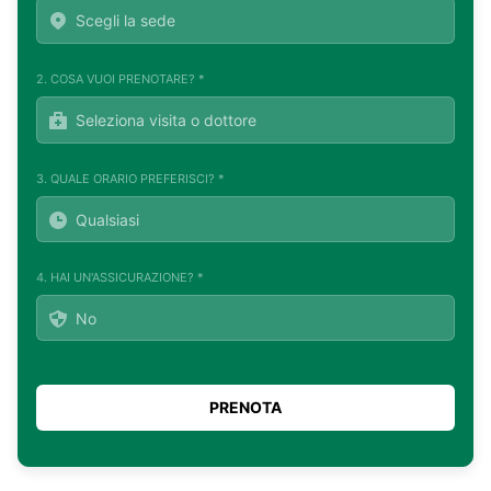
2. COSA VUOI PRENOTARE? *
3. QUALE ORARIO PREFERISCI? *
4. HAI UN'ASSICURAZIONE? *