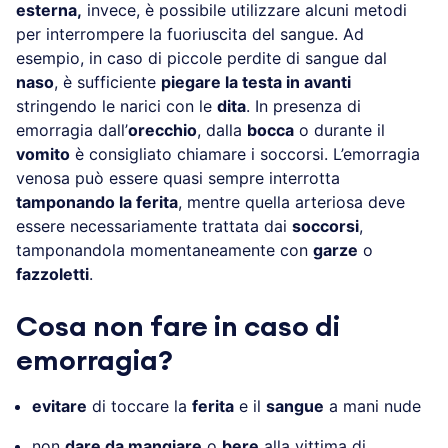
esterna,
invece, è possibile utilizzare alcuni metodi
per interrompere la fuoriuscita del sangue. Ad
esempio, in caso di piccole perdite di sangue dal
naso
, è sufficiente
piegare la testa in avanti
stringendo le narici con le
dita
. In presenza di
emorragia dall’
orecchio
, dalla
bocca
o durante il
vomito
è consigliato chiamare i soccorsi. L’emorragia
venosa può essere quasi sempre interrotta
tamponando la ferita
, mentre quella arteriosa deve
essere necessariamente trattata dai
soccorsi
,
tamponandola momentaneamente con
garze
o
fazzoletti
.
Cosa non fare in caso di
emorragia?
evitare
di toccare la
ferita
e il
sangue
a mani nude
non
dare da mangiare
o
bere
alla vittima di