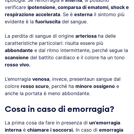
tipologia. Se l’emorragia è
interna
, si possono
verificare
ipotensione, comparsa di ematomi, shock e
respirazione accelerata
. Se è
esterna
il sintomo più
evidente è la
fuoriuscita
del sangue.
La perdita di sangue di origine
arteriosa
ha delle
caratteristiche particolari: risulta essere più
abbondante
e dal ritmo intermittente, perché segue la
scansione
del battito cardiaco e il colore ha un tono
rosso vivo.
L’emorragia
venosa
, invece, presentaun sangue dal
colore
rosso scuro
, perché ha
minore ossigeno
e
anche la portata è meno abbondante.
Cosa in caso di emorragia?
La prima cosa da fare in presenza di
un’emorragia
interna
è
chiamare i soccorsi.
In caso di
emorragia