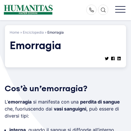
Skip
to
content
Home
»
Enciclopedia
»
Emorragia
Emorragia
Cos’è un’emorragia?
L‘
emorragia
si manifesta con una
perdita di sangue
che, fuoriuscendo dai
vasi sanguigni,
può essere di
diversi tipi:
interna
, quando il sangue si diffonde all’interno