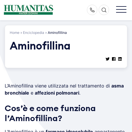
Skip
to
content
Home
»
Enciclopedia
»
Aminofillina
Aminofillina
L’Aminofillina viene utilizzata nel trattamento di
asma
bronchiale
e
affezioni polmonari
.
Cos’è e come funziona
l’Aminofillina?
L’Aminofillina è un
farmaco idrosolubile
appartenente