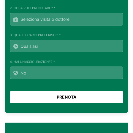
2. COSA VUOI PRENOTARE? *
3. QUALE ORARIO PREFERISCI? *
4. HAI UN'ASSICURAZIONE? *