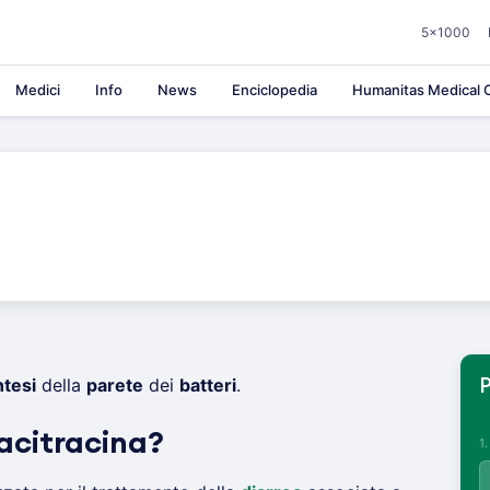
5×1000
Medici
Info
News
Enciclopedia
Humanitas Medical C
ntesi
della
parete
dei
batteri
.
P
acitracina?
1