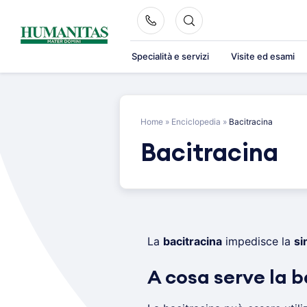
Skip
to
content
Specialità e servizi
Visite ed esami
Home
»
Enciclopedia
»
Bacitracina
Bacitracina
La
bacitracina
impedisce la
si
A cosa serve la b