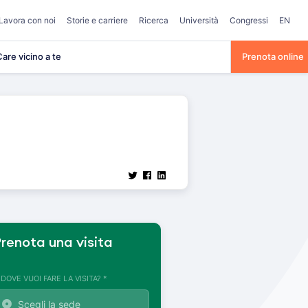
Lavora con noi
Storie e carriere
Ricerca
Università
Congressi
EN
are vicino a te
Prenota online
renota una visita
. DOVE VUOI FARE LA VISITA? *