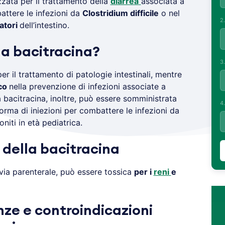
zzata per il trattamento della
diarrea
associata a
ttere le infezioni da
Clostridium difficile
o nel
2
atori
dell’intestino.
a bacitracina?
3
er il trattamento di patologie intestinali, mentre
ico
nella prevenzione di infezioni associate a
 La bacitracina, inoltre, può essere somministrata
4
orma di iniezioni per combattere le infezioni da
niti in età pediatrica.
i della bacitracina
 via parenterale, può essere tossica
per i
reni
e
nze e controindicazioni