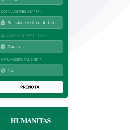
. COSA VUOI PRENOTARE? *
. QUALE ORARIO PREFERISCI? *
. HAI UN'ASSICURAZIONE? *