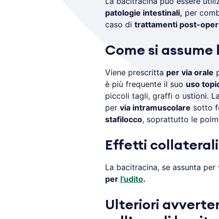
La bacitracina può essere utili
patologie intestinali,
per comba
caso di
trattamenti post-oper
Come si assume l
Viene prescritta
per via orale
p
è più frequente il suo
uso top
piccoli tagli, graffi o ustioni.
per
via intramuscolare
sotto f
stafilocco
, soprattutto le polmo
Effetti collateral
La bacitracina, se assunta per
per
l’udito
.
Ulteriori avverte