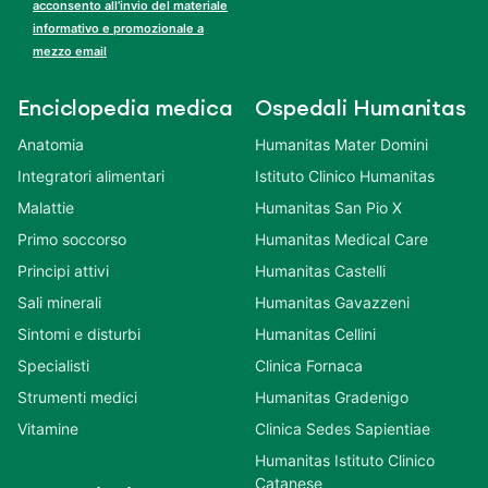
acconsento all’invio del materiale
informativo e promozionale a
mezzo email
Enciclopedia medica
Ospedali Humanitas
Anatomia
Humanitas Mater Domini
Integratori alimentari
Istituto Clinico Humanitas
Malattie
Humanitas San Pio X
Primo soccorso
Humanitas Medical Care
Principi attivi
Humanitas Castelli
Sali minerali
Humanitas Gavazzeni
Sintomi e disturbi
Humanitas Cellini
Specialisti
Clinica Fornaca
Strumenti medici
Humanitas Gradenigo
Vitamine
Clinica Sedes Sapientiae
Humanitas Istituto Clinico
Catanese