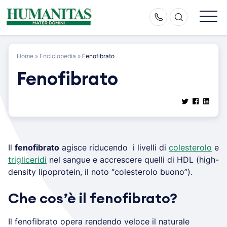
Skip
to
content
Home
»
Enciclopedia
»
Fenofibrato
Fenofibrato
Il
fenofibrato
agisce riducendo i livelli di
colesterolo
e
trigliceridi
nel sangue e accrescere quelli di HDL (high-
density lipoprotein, il noto “colesterolo buono”).
Che cos’è il fenofibrato?
Il fenofibrato opera rendendo veloce il naturale