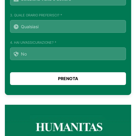
3. QUALE ORARIO PREFERISCI? *
4. HAI UN'ASSICURAZIONE? *