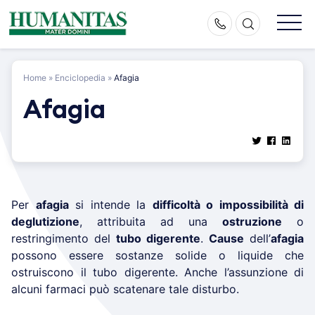
Skip
to
content
Home
»
Enciclopedia
»
Afagia
Afagia
Per
afagia
si intende la
difficoltà o impossibilità di
deglutizione
, attribuita ad una
ostruzione
o
restringimento del
tubo digerente
.
Cause
dell’
afagia
possono essere sostanze solide o liquide che
ostruiscono il tubo digerente. Anche l’assunzione di
alcuni farmaci può scatenare tale disturbo.