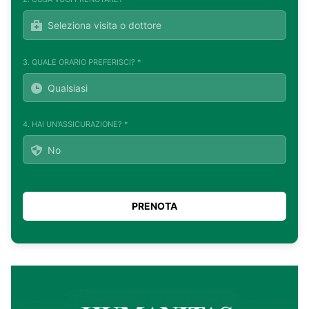
3. QUALE ORARIO PREFERISCI? *
4. HAI UN'ASSICURAZIONE? *