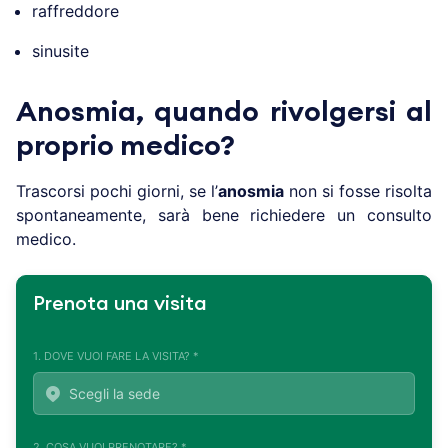
raffreddore
sinusite
Anosmia, quando rivolgersi al
proprio medico?
Trascorsi pochi giorni, se l’
anosmia
non si fosse risolta
spontaneamente, sarà bene richiedere un consulto
medico.
Prenota una visita
1. DOVE VUOI FARE LA VISITA? *
2. COSA VUOI PRENOTARE? *