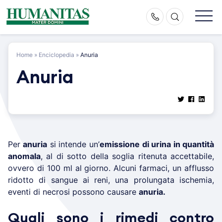
Skip
to
content
Home
»
Enciclopedia
»
Anuria
Anuria
Per
anuria
si intende un’
emissione
di urina in quantità
anomala
, al di sotto della soglia ritenuta accettabile,
ovvero di 100 ml al giorno. Alcuni farmaci, un afflusso
ridotto di sangue ai reni, una prolungata ischemia,
eventi di necrosi possono causare
anuria.
Quali sono i rimedi contro