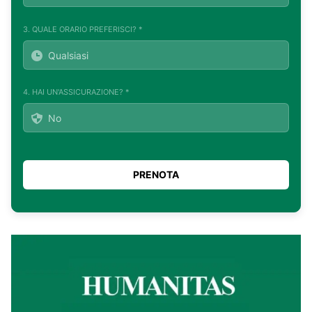
3. QUALE ORARIO PREFERISCI? *
4. HAI UN'ASSICURAZIONE? *