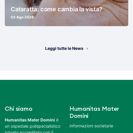
Cataratta: come cambia la vista?
03 Ago 2026
Leggi tutte le News
Chi siamo
Humanitas Mater
Domini
Humanitas Mater Domini
è
Informazioni societarie
un ospedale polispecialistico
privato accreditato con il