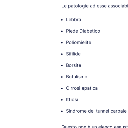
Le patologie ad esse associabil
Lebbra
Piede Diabetico
Poliomielite
Sifilide
Borsite
Botulismo
Cirrosi epatica
Ittiosi
Sindrome del tunnel carpale
Questo non è un elenco esausti