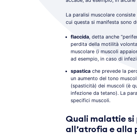
accade, ad esempio, in alcune 
La paralisi muscolare consiste 
cui questa si manifesta sono d
flaccida
, detta anche “perifer
perdita della motilità volo
muscolare (i muscoli appaiono
ad esempio, in caso di infez
spastica
che prevede la perd
un aumento del tono muscola
(spasticità) dei muscoli (è 
infezione da tetano). La para
specifici muscoli.
Quali malattie s
all’atrofia e alla