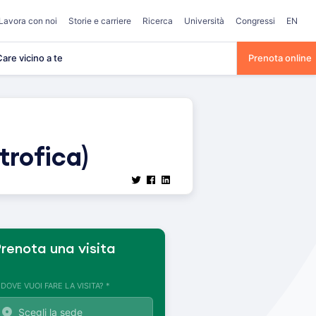
Lavora con noi
Storie e carriere
Ricerca
Università
Congressi
EN
are vicino a te
Prenota online
trofica)
renota una visita
. DOVE VUOI FARE LA VISITA? *