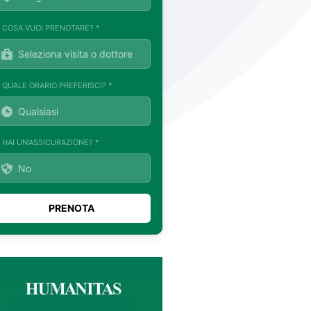
. COSA VUOI PRENOTARE? *
. QUALE ORARIO PREFERISCI? *
. HAI UN'ASSICURAZIONE? *