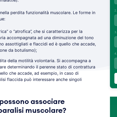
malattie).
2
nella perdita funzionalità muscolare. Le forme in
ue:
ica” o “atrofica”, che si caratterizza per la
3
ntaria accompagnata ad una diminuzione del tono
 assottigliati e flaccidi ed è quello che accade,
ione da botulismo);
4
ita della motilità volontaria. Si accompagna a
re determinando il perenne stato di contrattura
quello che accade, ad esempio, in caso di
lisi flaccida può interessare anche singoli
i possono associare
 paralisi muscolare?