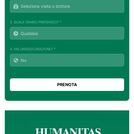
3. QUALE ORARIO PREFERISCI? *
4. HAI UN'ASSICURAZIONE? *