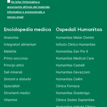
Ho letto l’informativa e
acconsento all’invio del materiale
informativo e promozionale a
mezzo email
Enciclopedia medica
Ospedali Humanitas
Anatomia
Humanitas Mater Domini
Integratori alimentari
Istituto Clinico Humanitas
Malattie
Humanitas San Pio X
Primo soccorso
Humanitas Medical Care
Principi attivi
Humanitas Castelli
Sali minerali
Humanitas Gavazzeni
Sintomi e disturbi
Humanitas Cellini
Specialisti
Clinica Fornaca
Strumenti medici
Humanitas Gradenigo
Vitamine
Clinica Sedes Sapientiae
Humanitas Istituto Clinico