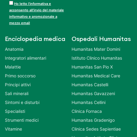
Ho letto l’informativa e
acconsento all’invio del materiale
informativo e promozionale a
mezzo email
Enciclopedia medica
Ospedali Humanitas
Anatomia
Humanitas Mater Domini
Integratori alimentari
Istituto Clinico Humanitas
Malattie
Humanitas San Pio X
Primo soccorso
Humanitas Medical Care
Principi attivi
Humanitas Castelli
Sali minerali
Humanitas Gavazzeni
Sintomi e disturbi
Humanitas Cellini
Specialisti
Clinica Fornaca
Strumenti medici
Humanitas Gradenigo
Vitamine
Clinica Sedes Sapientiae