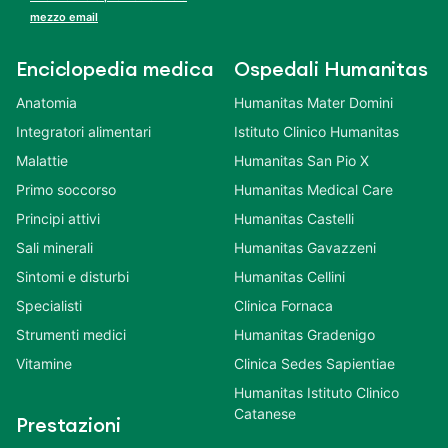
mezzo email
Enciclopedia medica
Ospedali Humanitas
Anatomia
Humanitas Mater Domini
Integratori alimentari
Istituto Clinico Humanitas
Malattie
Humanitas San Pio X
Primo soccorso
Humanitas Medical Care
Principi attivi
Humanitas Castelli
Sali minerali
Humanitas Gavazzeni
Sintomi e disturbi
Humanitas Cellini
Specialisti
Clinica Fornaca
Strumenti medici
Humanitas Gradenigo
Vitamine
Clinica Sedes Sapientiae
Humanitas Istituto Clinico
Catanese
Prestazioni