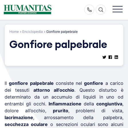
Skip
to
content
Home
»
Enciclopedia
»
Gonfiore palpebrale
Gonfiore palpebrale
Il
gonfiore palpebrale
consiste nel
gonfiore
a carico
dei tessuti
attorno all’occhio
. Questo disturbo è
determinato da un accumulo di liquidi in uno od
entrambi gli occhi.
Infiammazione
della
congiuntiva
,
dolore all’occhio,
prurito
, problemi di vista,
lacrimazione
, arrossamento della palpebra,
secchezza oculare
o secrezioni oculari sono alcuni