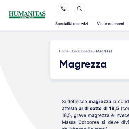
Skip
to
content
Specialità e servizi
Visite ed esami
Home
»
Enciclopedia
»
Magrezza
Magrezza
Si definisce
magrezza
la condi
attesta
al di sotto di 18,5
(con
18,5, grave magrezza è invece l
Massa Corporea si deve divi