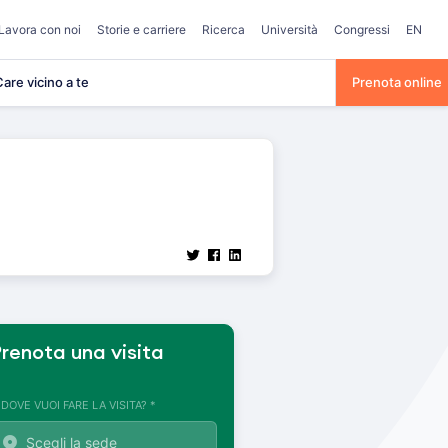
Lavora con noi
Storie e carriere
Ricerca
Università
Congressi
EN
are vicino a te
Prenota online
renota una visita
. DOVE VUOI FARE LA VISITA? *