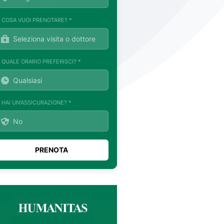
. COSA VUOI PRENOTARE? *
. QUALE ORARIO PREFERISCI? *
. HAI UN'ASSICURAZIONE? *