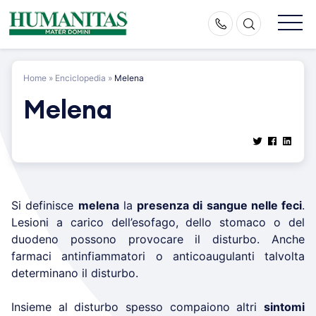
Skip
to
content
Home
»
Enciclopedia
»
Melena
Melena
Si definisce
melena
la
presenza di sangue nelle feci
.
Lesioni a carico dell’esofago, dello stomaco o del
duodeno possono provocare il disturbo. Anche
farmaci antinfiammatori o anticoaugulanti talvolta
determinano il disturbo.
Insieme al disturbo spesso compaiono altri
sintomi