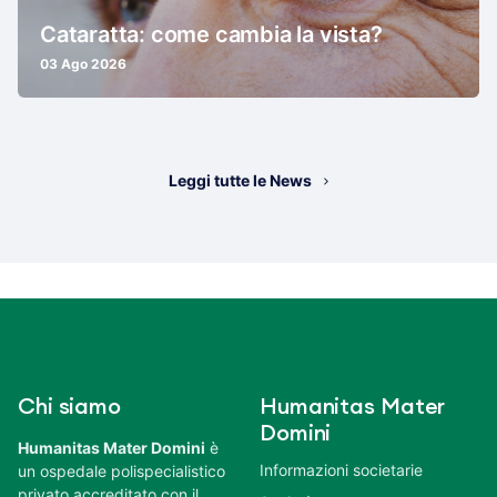
Cataratta: come cambia la vista?
03 Ago 2026
Leggi tutte le News
Chi siamo
Humanitas Mater
Domini
Humanitas Mater Domini
è
Informazioni societarie
un ospedale polispecialistico
privato accreditato con il