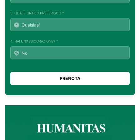
3. QUALE ORARIO PREFERISCI? *
4. HAI UN'ASSICURAZIONE? *