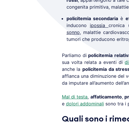
rossi
; appartengono a tale ca
congenita primitiva, malatti
policitemia secondaria
è
e
inducono
ipossia
cronica 
sonno
, malattie cardiovasc
tumori che producono eritrop
Parliamo di
policitemia relativ
sua volta relata a eventi di
d
anche la
policitemia da stres
affianca una diminuzione del 
da imputare all’aumento dell’an
Mal di testa
,
affaticamento
,
pr
e
dolori addominali
sono tra i
Quali sono i rime