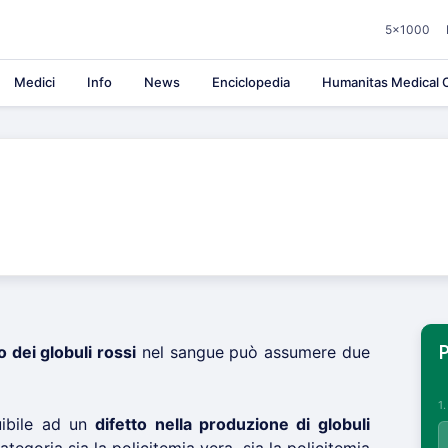
5×1000
Medici
Info
News
Enciclopedia
Humanitas Medical C
 dei globuli rossi
nel sangue può assumere due
P
1
buibile ad un
difetto nella produzione di globuli