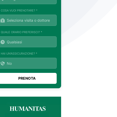
. COSA VUOI PRENOTARE? *
. QUALE ORARIO PREFERISCI? *
. HAI UN'ASSICURAZIONE? *