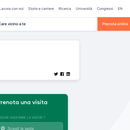
Lavora con noi
Storie e carriere
Ricerca
Università
Congressi
EN
are vicino a te
Prenota online
renota una visita
. DOVE VUOI FARE LA VISITA? *