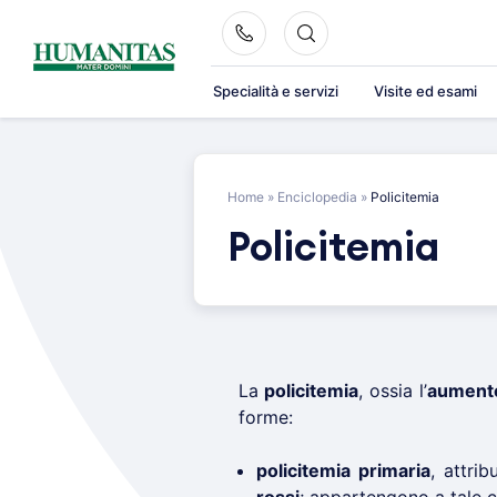
Skip
to
content
Specialità e servizi
Visite ed esami
Home
»
Enciclopedia
»
Policitemia
Policitemia
La
policitemia
, ossia l’
aumento
forme:
policitemia primaria
, attri