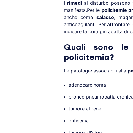
I
rimedi
al disturbo possono 
manifesta.Per le
policitemie p
anche come
salasso
, magar
anticoagulanti. Per affrontare 
indicare la cura più adatta di c
Quali sono le 
policitemia?
Le patologie associabili alla
po
adenocarcinoma
bronco pneumopatia cronica 
tumore al rene
enfisema
tumore all’utero