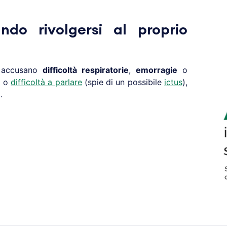
ando rivolgersi al proprio
i accusano
difficoltà respiratorie
,
emorragie
o
o o
difficoltà a parlare
(spie di un possibile
ictus
),
.