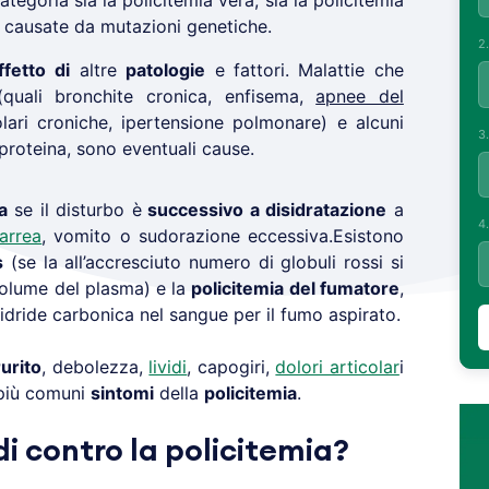
tegoria sia la policitemia vera, sia la policitemia
e causate da mutazioni genetiche.
2
ffetto
di
altre
patologie
e fattori. Malattie che
(quali bronchite cronica, enfisema,
apnee del
olari croniche, ipertensione polmonare) e alcuni
3
roteina, sono eventuali cause.
a
se il disturbo è
successivo a disidratazione
a
4
iarrea
, vomito o sudorazione eccessiva.Esistono
s
(se la all’accresciuto numero di globuli rossi si
volume del plasma) e la
policitemia del fumatore
,
idride carbonica nel sangue per il fumo aspirato.
urito
, debolezza,
lividi
, capogiri,
dolori articolar
i
 più comuni
sintomi
della
policitemia
.
di contro la policitemia?