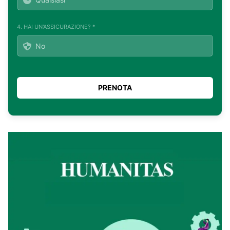
4. HAI UN'ASSICURAZIONE? *