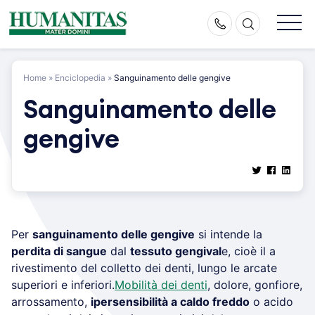
Skip
to
content
Home
»
Enciclopedia
»
Sanguinamento delle gengive
Sanguinamento delle
gengive
Per
sanguinamento delle gengive
si intende la
perdita di sangue
dal
tessuto gengival
e, cioè il a
rivestimento del colletto dei denti, lungo le arcate
superiori e inferiori.
Mobilità dei denti
, dolore, gonfiore,
arrossamento,
ipersensibilità a caldo freddo
o acido