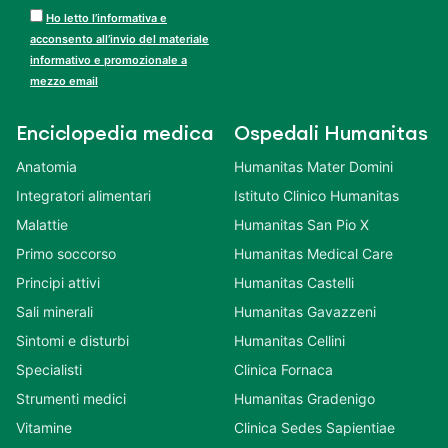
Ho letto l’informativa e
acconsento all’invio del materiale
informativo e promozionale a
mezzo email
Enciclopedia medica
Ospedali Humanitas
Anatomia
Humanitas Mater Domini
Integratori alimentari
Istituto Clinico Humanitas
Malattie
Humanitas San Pio X
Primo soccorso
Humanitas Medical Care
Principi attivi
Humanitas Castelli
Sali minerali
Humanitas Gavazzeni
Sintomi e disturbi
Humanitas Cellini
Specialisti
Clinica Fornaca
Strumenti medici
Humanitas Gradenigo
Vitamine
Clinica Sedes Sapientiae