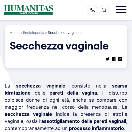
Skip
to
content
Home
»
Enciclopedia
»
Secchezza vaginale
Secchezza vaginale
La
secchezza vaginale
consiste nella
scarsa
idratazione
delle
pareti della vagina
. Il disturbo
colpisce donne di ogni età, anche se compare con
maggior frequenza nel corso della menopausa. La
secchezza vaginale
indica la presenza di atrofia
vaginale, ossia l’
assottigliamento delle pareti vaginali
,
contemporaneamente ad un
processo infiammatorio
.