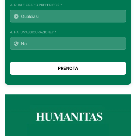
3. QUALE ORARIO PREFERISCI? *
4. HAI UN'ASSICURAZIONE? *