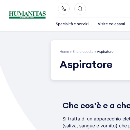
Skip
to
content
Specialità e servizi
Visite ed esami
Home
»
Enciclopedia
»
Aspiratore
Aspiratore
Che cos’è e a che
Si tratta di un apparecchio ele
(saliva, sangue e vomito) che p