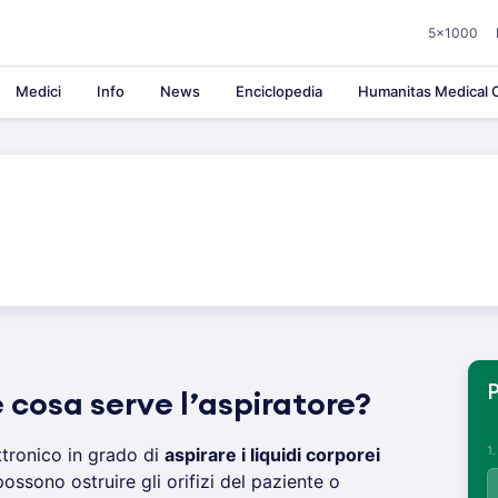
5×1000
Medici
Info
News
Enciclopedia
Humanitas Medical C
P
 cosa serve l’aspiratore?
1
ttronico in grado di
aspirare i liquidi corporei
ossono ostruire gli orifizi del paziente o