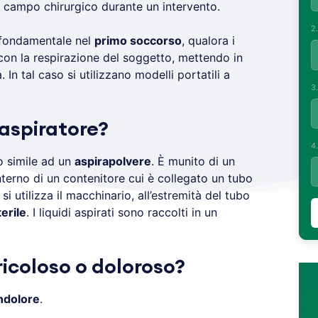
 campo chirurgico durante un intervento.
2
 fondamentale nel
primo soccorso
, qualora i
 con la respirazione del soggetto, mettendo in
 In tal caso si utilizzano modelli portatili a
3
aspiratore?
4
 simile ad un
aspirapolvere
. È munito di un
nterno di un contenitore cui è collegato un tubo
 utilizza il macchinario, all’estremità del tubo
erile
. I liquidi aspirati sono raccolti in un
ricoloso o doloroso?
indolore
.