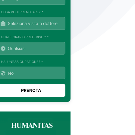
. COSA VUOI PRENOTARE? *
. QUALE ORARIO PREFERISCI? *
. HAI UN'ASSICURAZIONE? *