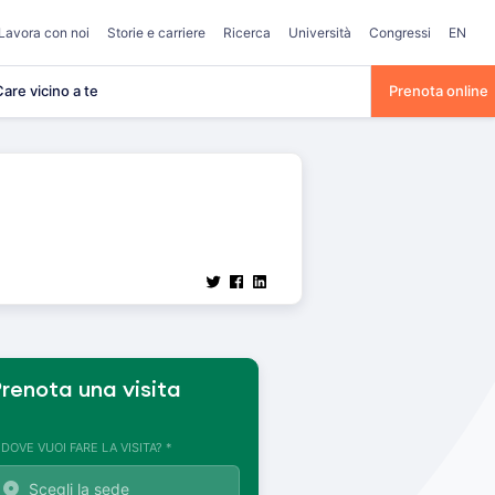
Lavora con noi
Storie e carriere
Ricerca
Università
Congressi
EN
are vicino a te
Prenota online
renota una visita
. DOVE VUOI FARE LA VISITA? *