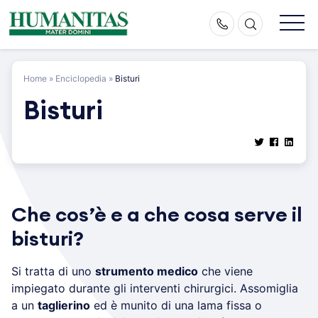
Skip
to
content
Home
»
Enciclopedia
»
Bisturi
Bisturi
Che cos’è e a che cosa serve il
bisturi?
Si tratta di uno
strumento medico
che viene
impiegato durante gli interventi chirurgici. Assomiglia
a un
taglierino
ed è munito di una lama fissa o