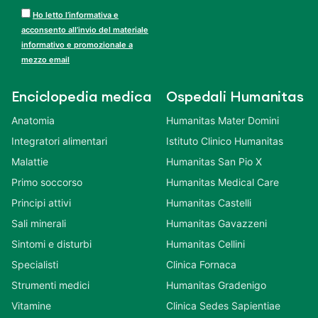
Ho letto l’informativa e
acconsento all’invio del materiale
informativo e promozionale a
mezzo email
Enciclopedia medica
Ospedali Humanitas
Anatomia
Humanitas Mater Domini
Integratori alimentari
Istituto Clinico Humanitas
Malattie
Humanitas San Pio X
Primo soccorso
Humanitas Medical Care
Principi attivi
Humanitas Castelli
Sali minerali
Humanitas Gavazzeni
Sintomi e disturbi
Humanitas Cellini
Specialisti
Clinica Fornaca
Strumenti medici
Humanitas Gradenigo
Vitamine
Clinica Sedes Sapientiae