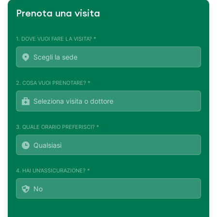
Prenota una visita
1. DOVE VUOI FARE LA VISITA? *
2. COSA VUOI PRENOTARE? *
3. QUALE ORARIO PREFERISCI? *
4. HAI UN'ASSICURAZIONE? *