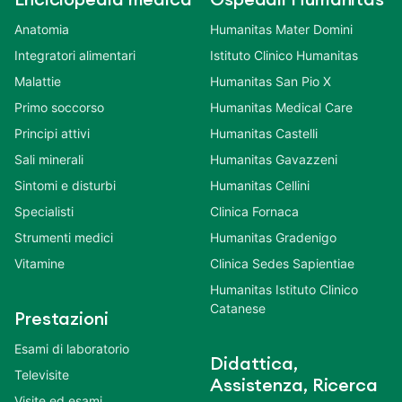
Anatomia
Humanitas Mater Domini
Integratori alimentari
Istituto Clinico Humanitas
Malattie
Humanitas San Pio X
Primo soccorso
Humanitas Medical Care
Principi attivi
Humanitas Castelli
Sali minerali
Humanitas Gavazzeni
Sintomi e disturbi
Humanitas Cellini
Specialisti
Clinica Fornaca
Strumenti medici
Humanitas Gradenigo
Vitamine
Clinica Sedes Sapientiae
Humanitas Istituto Clinico
Catanese
Prestazioni
Esami di laboratorio
Didattica,
Televisite
Assistenza, Ricerca
Visite ed esami