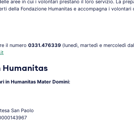
lle aree in cui i volontari prestano il loro servizio. La pre
erti della Fondazione Humanitas e accompagna i volontari d
are il numero
0331.476339
(lunedì, martedì e mercoledì dal
it
on Humanitas
tari in Humanitas
Mater Domini:
ntesa San Paolo
0000143967