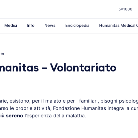
5×1000
Medici
Info
News
Enciclopedia
Humanitas Medical C
ato
anitas – Volontariato
ie, esistono, per il malato e per i familiari, bisogni psicolog
verso le proprie attività, Fondazione Humanitas integra la cu
più sereno
l’esperienza della malattia.