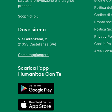
Etica e Co
salute, la prevenzione e la diagnosi
precoce.
Politica del
Codice di 
Scopri di più
Pronto soc
Politica S
Dove siamo
Privacy Po
Via Gerenzano, 2
Cookie Pol
21053 Castellanza (VA)
Area Conse
Come raggiungerci
Scarica l’app
Humanitas Con Te