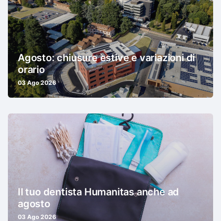
Agosto: chiusure estive e variazioni di
orario
03 Ago 2026
Il tuo dentista Humanitas anche ad
agosto
03 Ago 2026