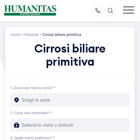
Skip
to
content
Home
»
Malattie
»
Cirrosi biliare primitiva
Cirrosi biliare
primitiva
1. Dove vuoi fare la visita? *
2. Cosa vuoi prenotare? *
3. Quale orario preferisci? *