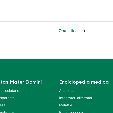
Oculistica
tas Mater Domini
Enciclopedia medica
i societarie
Anatomia
asparente
Integratori alimentari
tesa
Malattie
mpliance
Primo soccorso