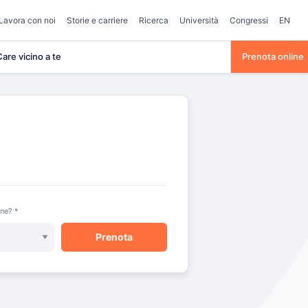
Lavora con noi
Storie e carriere
Ricerca
Università
Congressi
EN
are vicino a te
Prenota online
one? *