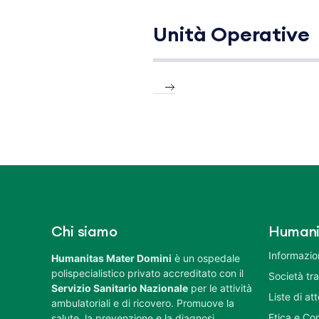
Unità Operative
Chi siamo
Humani
Informazion
Humanitas Mater Domini
è un ospedale
polispecialistico privato accreditato con il
Società tr
Servizio Sanitario Nazionale
per le attività
Liste di at
ambulatoriali e di ricovero. Promuove la
Etica e Co
salute, la prevenzione e la diagnosi