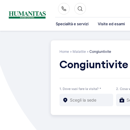
Skip
to
content
Specialità e servizi
Visite ed esami
Home
»
Malattie
»
Congiuntivite
Congiuntivite
1. Dove vuoi fare la visita? *
2. Cosa v