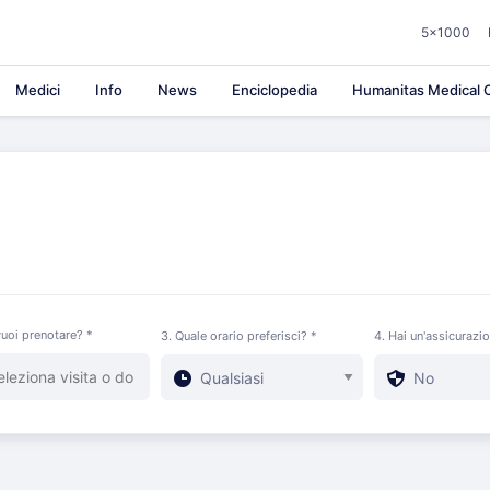
5×1000
Medici
Info
News
Enciclopedia
Humanitas Medical C
uoi prenotare? *
3. Quale orario preferisci? *
4. Hai un'assicurazi