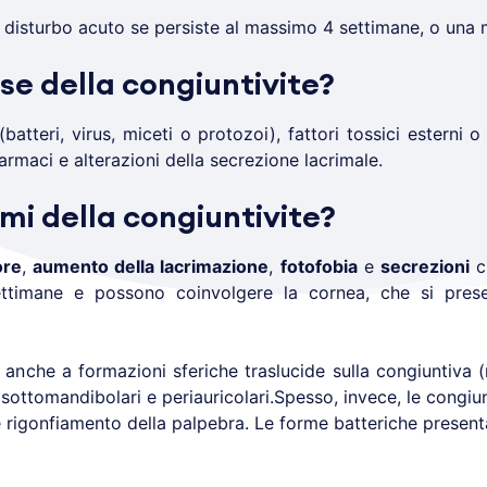
 disturbo acuto se persiste al massimo 4 settimane, o una m
se della congiuntivite?
tteri, virus, miceti o protozoi), fattori tossici esterni o
farmaci e alterazioni della secrezione lacrimale.
omi della congiuntivite?
ore
,
aumento della lacrimazione
,
fotofobia
e
secrezioni
ch
ettimane e possono coinvolgere la cornea, che si prese
 anche a formazioni sferiche traslucide sulla congiuntiva (r
 sottomandibolari e periauricolari.Spesso, invece, le congiun
e rigonfiamento della palpebra. Le forme batteriche presen