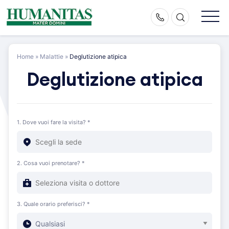
Skip
to
content
Home
»
Malattie
»
Deglutizione atipica
Deglutizione atipica
1. Dove vuoi fare la visita? *
2. Cosa vuoi prenotare? *
3. Quale orario preferisci? *