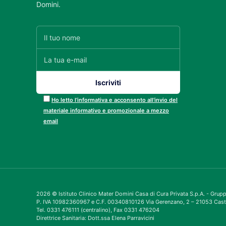
Domini.
Ho letto l’informativa e acconsento all’invio del
materiale informativo e promozionale a mezzo
email
2026 © Istituto Clinico Mater Domini Casa di Cura Privata S.p.A. - Gru
P. IVA 10982360967 e C.F. 00340810126 Via Gerenzano, 2 – 21053 Cast
Tel. 0331 476111 (centralino), Fax 0331 476204
Direttrice Sanitaria: Dott.ssa Elena Parravicini