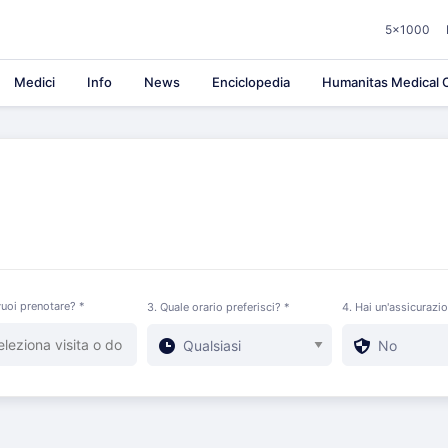
5×1000
Medici
Info
News
Enciclopedia
Humanitas Medical C
uoi prenotare? *
3. Quale orario preferisci? *
4. Hai un'assicurazi