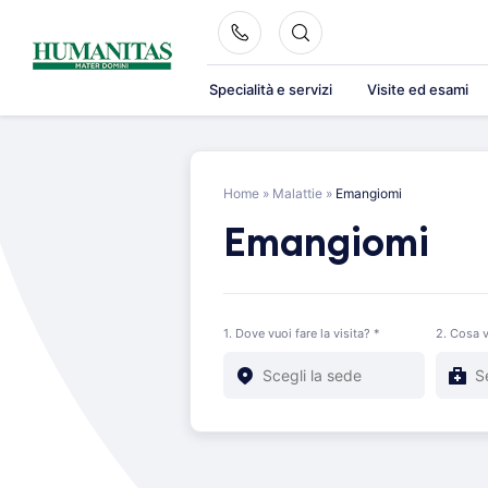
Skip
to
content
Specialità e servizi
Visite ed esami
Home
»
Malattie
»
Emangiomi
Emangiomi
1. Dove vuoi fare la visita? *
2. Cosa v