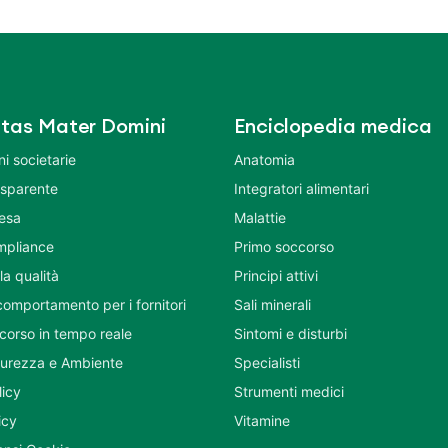
tas Mater Domini
Enciclopedia medica
i societarie
Anatomia
asparente
Integratori alimentari
tesa
Malattie
mpliance
Primo soccorso
la qualità
Principi attivi
comportamento per i fornitori
Sali minerali
corso in tempo reale
Sintomi e disturbi
icurezza e Ambiente
Specialisti
licy
Strumenti medici
icy
Vitamine