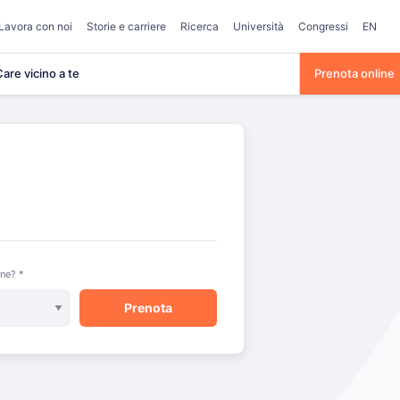
Lavora con noi
Storie e carriere
Ricerca
Università
Congressi
EN
are vicino a te
Prenota online
one? *