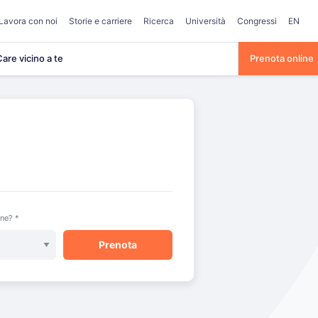
Lavora con noi
Storie e carriere
Ricerca
Università
Congressi
EN
are vicino a te
Prenota online
one? *