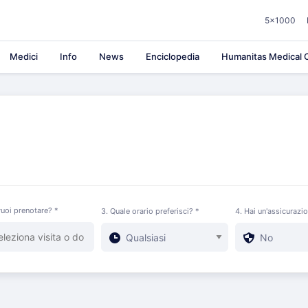
5×1000
Medici
Info
News
Enciclopedia
Humanitas Medical C
uoi prenotare? *
3. Quale orario preferisci? *
4. Hai un'assicurazi