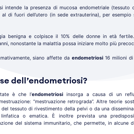
i intende la presenza di mucosa endometriale (tessuto 
a) al di fuori dell’utero (in sede extrauterina), per esempio 
a benigna e colpisce il 10% delle donne in età fertile.
anni, nonostante la malattia possa iniziare molto più preco
simativamente, siano affette da
endometriosi
16 milioni di
use dell’endometriosi?
tate è che l’
endometriosi
insorga a causa di un reflus
a mestruazione: “mestruazione retrograda”. Altre teorie so
del tessuto di rivestimento della pelvi o da una dissemina
 linfatica o ematica. È inoltre prevista una predispos
zione del sistema immunitario, che permette, in alcune d