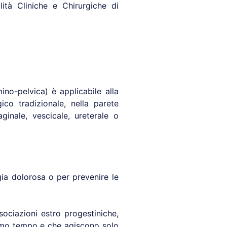
ità Cliniche e Chirurgiche di
ino-pelvica) è applicabile alla
co tradizionale, nella parete
ginale, vescicale, ureterale o
ia dolorosa o per prevenire le
ociazioni estro progestiniche,
ssimo tempo e che agiscono solo