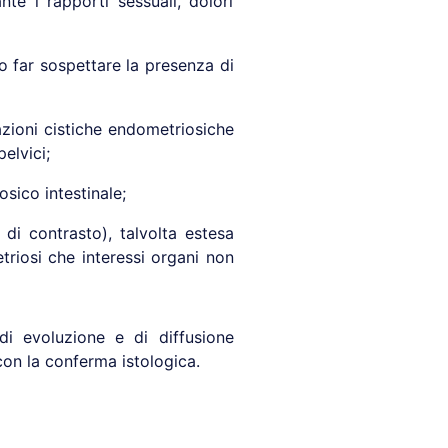
te i rapporti sessuali, dolori
no far sospettare la presenza di
azioni cistiche endometriosiche
elvici;
sico intestinale;
i contrasto), talvolta estesa
triosi che interessi organi non
di evoluzione e di diffusione
con la conferma istologica.