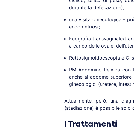
ciclico, senso di peso, dol
durante la defecazione);
una
visita ginecologica
– può
endometriosi;
Ecografia transvaginale
/tra
a carico delle ovaie, dell’ute
Rettosigmoidocscopia
e
Cli
RM Addomino-Pelvica con
anche all’
addome superiore
–
ginecologici (uretere, intesti
Attualmente, però, una diagn
(stadiazione) è possibile solo
I Trattamenti