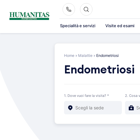
Skip
to
content
Specialità e servizi
Visite ed esami
Home
»
Malattie
»
Endometriosi
Endometriosi
1. Dove vuoi fare la visita? *
2. Cosa v