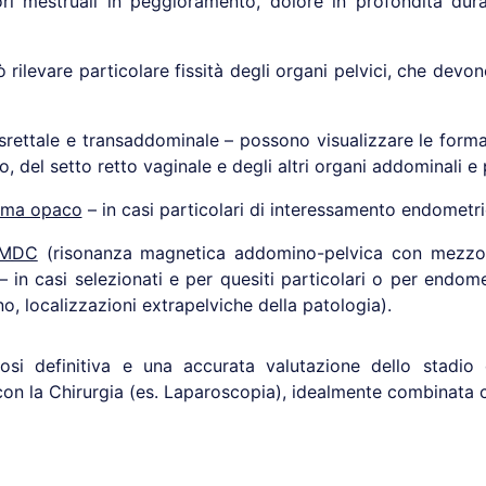
ori mestruali in peggioramento, dolore in profondità duran
 rilevare particolare fissità degli organi pelvici, che devo
nsrettale e transaddominale – possono visualizzare le form
ro, del setto retto vaginale e degli altri organi addominali e p
sma opaco
– in casi particolari di interessamento endometrio
 MDC
(risonanza magnetica addomino-pelvica con mezzo d
 in casi selezionati e per quesiti particolari o per endome
no, localizzazioni extrapelviche della patologia).
osi definitiva e una accurata valutazione dello stadio 
 con la Chirurgia (es. Laparoscopia), idealmente combinata 