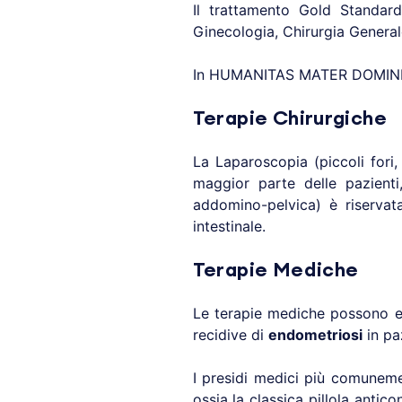
Il trattamento Gold Standard
Ginecologia, Chirurgia General
In HUMANITAS MATER DOMINI è u
Terapie Chirurgiche
La Laparoscopia (piccoli fori,
maggior parte delle pazienti
addomino-pelvica) è riservata
intestinale.
Terapie Mediche
Le terapie mediche possono es
recidive di
endometriosi
in paz
I presidi medici più comuneme
ossia la classica pillola anti