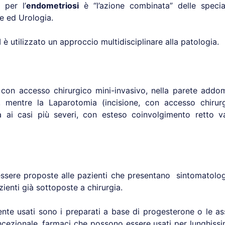
 per l’
endometriosi
è “l’azione combinata” delle special
e ed Urologia.
tilizzato un approccio multidisciplinare alla patologia.
 con accesso chirurgico mini-invasivo, nella parete addom
, mentre la Laparotomia (incisione, con accesso chirurgi
 ai casi più severi, con esteso coinvolgimento retto va
sere proposte alle pazienti che presentano sintomatolog
ienti già sottoposte a chirurgia.
nte usati sono i preparati a base di progesterone o le ass
concezionale, farmaci che possono essere usati per lunghi