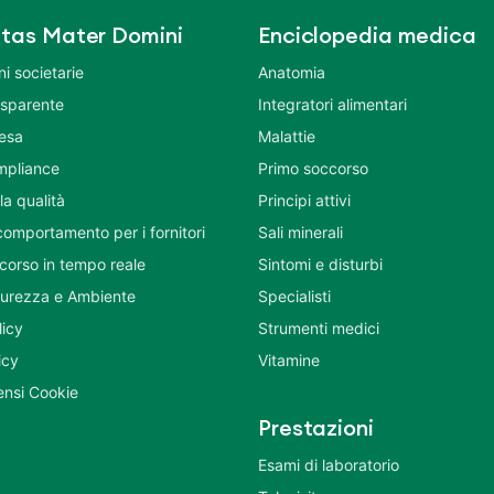
tas Mater Domini
Enciclopedia medica
i societarie
Anatomia
asparente
Integratori alimentari
tesa
Malattie
mpliance
Primo soccorso
la qualità
Principi attivi
comportamento per i fornitori
Sali minerali
corso in tempo reale
Sintomi e disturbi
icurezza e Ambiente
Specialisti
licy
Strumenti medici
icy
Vitamine
nsi Cookie
Prestazioni
Esami di laboratorio