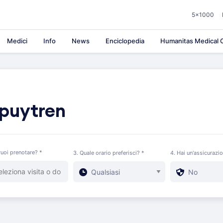
5×1000
Medici
Info
News
Enciclopedia
Humanitas Medical C
upuytren
uoi prenotare? *
3. Quale orario preferisci? *
4. Hai un'assicurazi