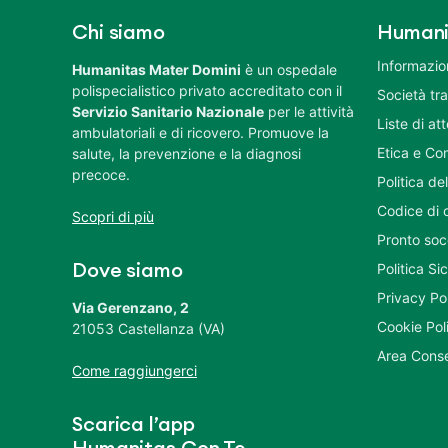
Chi siamo
Humani
Informazion
Humanitas Mater Domini
è un ospedale
polispecialistico privato accreditato con il
Società tr
Servizio Sanitario Nazionale
per le attività
Liste di at
ambulatoriali e di ricovero. Promuove la
Etica e Co
salute, la prevenzione e la diagnosi
precoce.
Politica del
Codice di 
Scopri di più
Pronto soc
Politica S
Dove siamo
Privacy Po
Via Gerenzano, 2
Cookie Pol
21053 Castellanza (VA)
Area Conse
Come raggiungerci
Scarica l’app