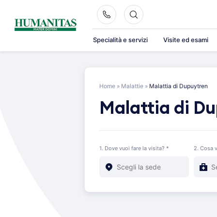
Skip
to
content
Specialità e servizi
Visite ed esami
Home
»
Malattie
»
Malattia di Dupuytren
Malattia di D
1. Dove vuoi fare la visita? *
2. Cosa v