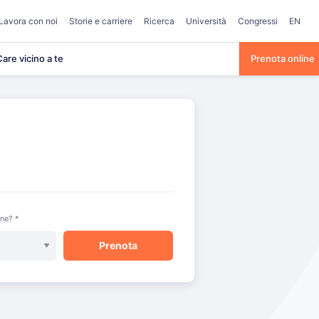
Lavora con noi
Storie e carriere
Ricerca
Università
Congressi
EN
are vicino a te
Prenota online
one? *