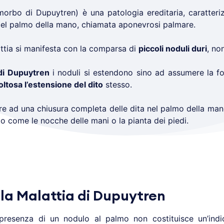
orbo di Dupuytren) è una patologia ereditaria, caratteriz
del palmo della mano, chiamata aponevrosi palmare.
attia si manifesta con la comparsa di
piccoli noduli duri
, no
 di Dupuytren
i noduli si estendono sino ad assumere la f
coltosa l’estensione del dito
stesso.
are ad una chiusura completa delle dita nel palmo della mano.
po come le nocche delle mani o la pianta dei piedi.
 la Malattia di Dupuytren
resenza di un nodulo al palmo non costituisce un’indica