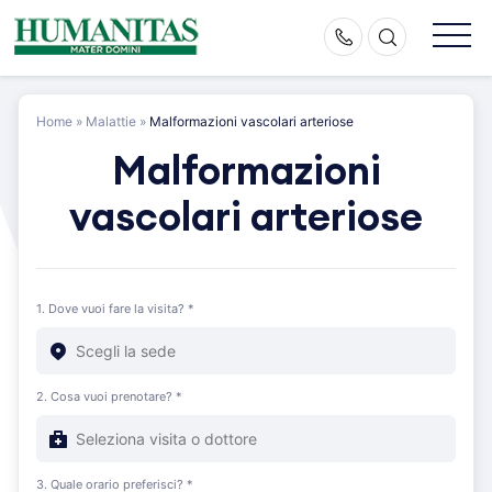
Skip
to
content
Home
»
Malattie
»
Malformazioni vascolari arteriose
Malformazioni
vascolari arteriose
1. Dove vuoi fare la visita? *
2. Cosa vuoi prenotare? *
3. Quale orario preferisci? *