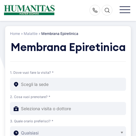
Skip
to
content
Home
»
Malattie
»
Membrana Epiretinica
Membrana Epiretinica
1. Dove vuoi fare la visita? *
2. Cosa vuoi prenotare? *
3. Quale orario preferisci? *