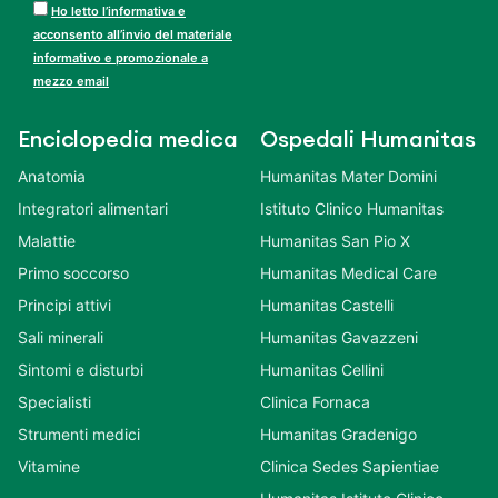
Ho letto l’informativa e
acconsento all’invio del materiale
informativo e promozionale a
mezzo email
Enciclopedia medica
Ospedali Humanitas
Anatomia
Humanitas Mater Domini
Integratori alimentari
Istituto Clinico Humanitas
Malattie
Humanitas San Pio X
Primo soccorso
Humanitas Medical Care
Principi attivi
Humanitas Castelli
Sali minerali
Humanitas Gavazzeni
Sintomi e disturbi
Humanitas Cellini
Specialisti
Clinica Fornaca
Strumenti medici
Humanitas Gradenigo
Vitamine
Clinica Sedes Sapientiae