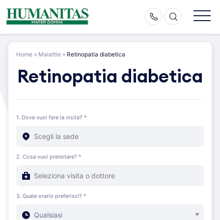
Skip
to
content
Home
»
Malattie
»
Retinopatia diabetica
Retinopatia diabetica
1. Dove vuoi fare la visita? *
2. Cosa vuoi prenotare? *
3. Quale orario preferisci? *