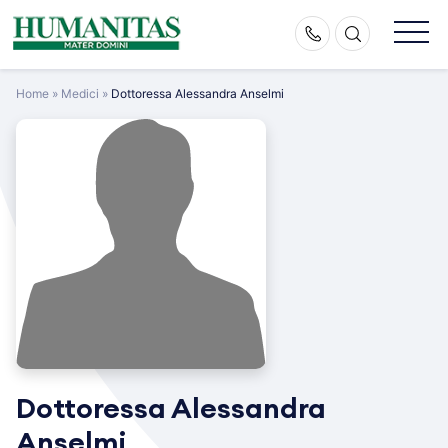
Skip
to
content
Home
»
Medici
»
Dottoressa Alessandra Anselmi
Dottoressa Alessandra
Anselmi