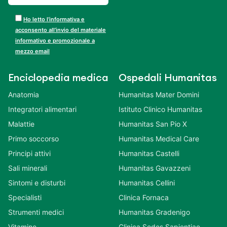
Ho letto l’informativa e
acconsento all’invio del materiale
informativo e promozionale a
mezzo email
Enciclopedia medica
Ospedali Humanitas
Anatomia
Humanitas Mater Domini
Integratori alimentari
Istituto Clinico Humanitas
Malattie
Humanitas San Pio X
Primo soccorso
Humanitas Medical Care
Principi attivi
Humanitas Castelli
Sali minerali
Humanitas Gavazzeni
Sintomi e disturbi
Humanitas Cellini
Specialisti
Clinica Fornaca
Strumenti medici
Humanitas Gradenigo
Vitamine
Clinica Sedes Sapientiae