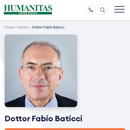
Skip
to
content
Home
»
Medici
»
Dottor Fabio Baticci
Dottor Fabio Baticci