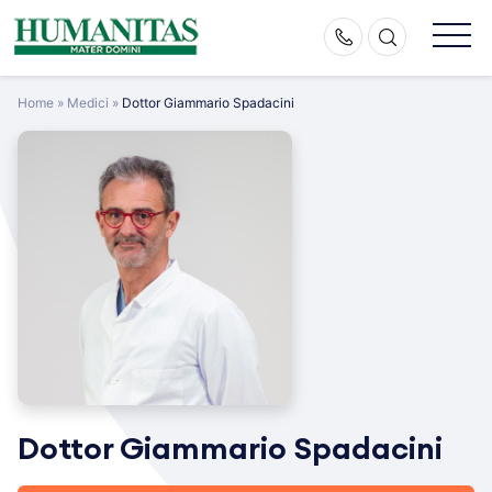
Skip
to
content
Home
»
Medici
»
Dottor Giammario Spadacini
Dottor Giammario Spadacini