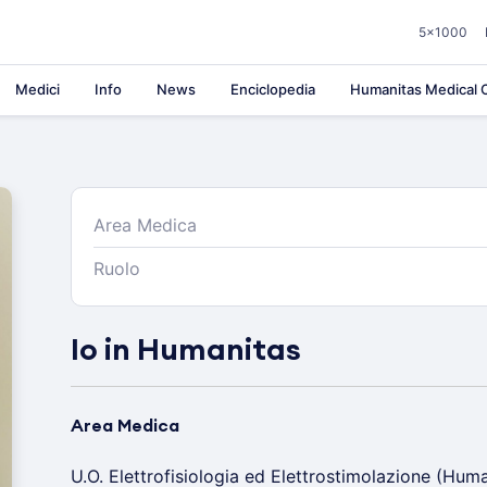
5×1000
Medici
Info
News
Enciclopedia
Humanitas Medical C
Area Medica
Ruolo
Io in Humanitas
Area Medica
U.O. Elettrofisiologia ed Elettrostimolazione (Hum