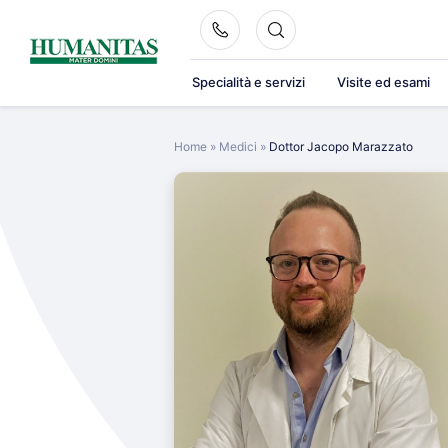
Skip
to
content
Specialità e servizi
Visite ed esami
Home
»
Medici
»
Dottor Jacopo Marazzato