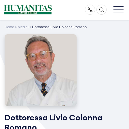
Skip
to
content
Home
»
Medici
»
Dottoressa Livio Colonna Romano
Dottoressa Livio Colonna
Romano