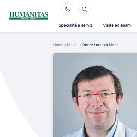
Skip
to
content
Specialità e servizi
Visite ed esami
Home
»
Medici
»
Dottor Lorenzo Monti