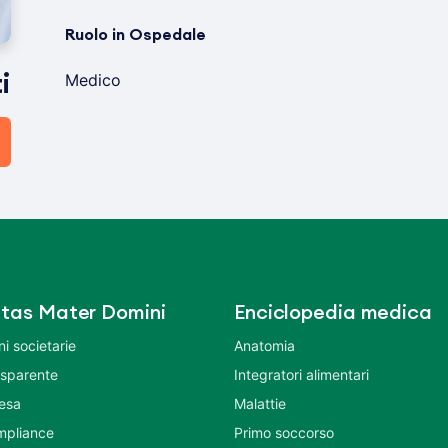
Ruolo in Ospedale
Medico
i
tas Mater Domini
Enciclopedia medica
i societarie
Anatomia
asparente
Integratori alimentari
tesa
Malattie
mpliance
Primo soccorso