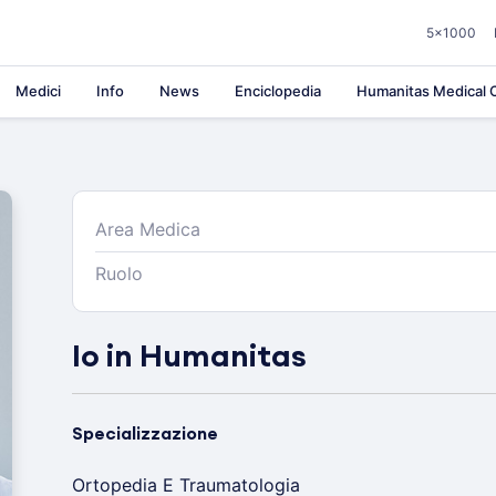
5×1000
Medici
Info
News
Enciclopedia
Humanitas Medical C
Area Medica
Ruolo
Io in Humanitas
Specializzazione
Ortopedia E Traumatologia