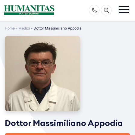
Skip
to
content
Home
»
Medici
»
Dottor Massimiliano Appodia
Dottor Massimiliano Appodia