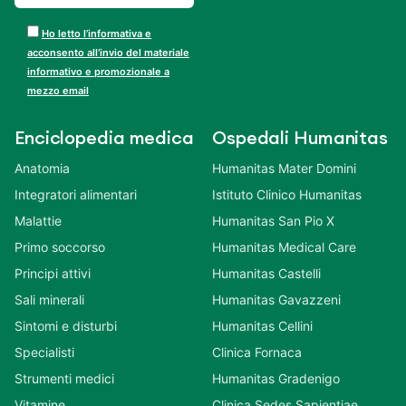
Ho letto l’informativa e
acconsento all’invio del materiale
informativo e promozionale a
mezzo email
Enciclopedia medica
Ospedali Humanitas
Anatomia
Humanitas Mater Domini
Integratori alimentari
Istituto Clinico Humanitas
Malattie
Humanitas San Pio X
Primo soccorso
Humanitas Medical Care
Principi attivi
Humanitas Castelli
Sali minerali
Humanitas Gavazzeni
Sintomi e disturbi
Humanitas Cellini
Specialisti
Clinica Fornaca
Strumenti medici
Humanitas Gradenigo
Vitamine
Clinica Sedes Sapientiae