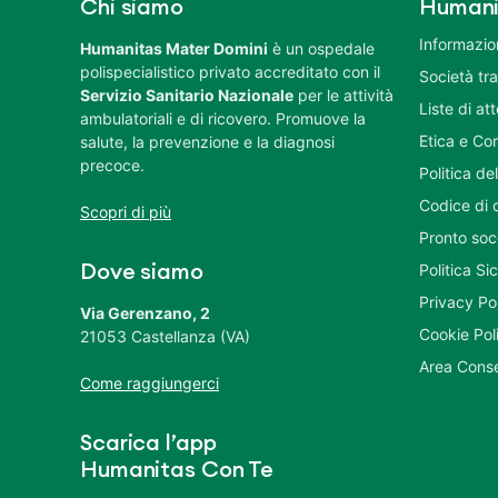
Chi siamo
Humani
Informazion
Humanitas Mater Domini
è un ospedale
polispecialistico privato accreditato con il
Società tr
Servizio Sanitario Nazionale
per le attività
Liste di at
ambulatoriali e di ricovero. Promuove la
Etica e Co
salute, la prevenzione e la diagnosi
precoce.
Politica del
Codice di 
Scopri di più
Pronto soc
Politica S
Dove siamo
Privacy Po
Via Gerenzano, 2
Cookie Pol
21053 Castellanza (VA)
Area Conse
Come raggiungerci
Scarica l’app
Humanitas Con Te