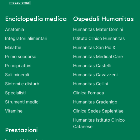
mezzo email
Enciclopedia medica
Ospedali Humanitas
Anatomia
Humanitas Mater Domini
Integratori alimentari
Istituto Clinico Humanitas
Malattie
Humanitas San Pio X
Primo soccorso
Humanitas Medical Care
Principi attivi
Humanitas Castelli
Sali minerali
Humanitas Gavazzeni
Sintomi e disturbi
Humanitas Cellini
Specialisti
Clinica Fornaca
Strumenti medici
Humanitas Gradenigo
Vitamine
Clinica Sedes Sapientiae
Humanitas Istituto Clinico
Catanese
Prestazioni