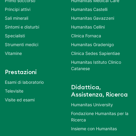
Primo soccorso
Humanitas Medical Care
Principi attivi
Humanitas Castelli
Sali minerali
Humanitas Gavazzeni
Sintomi e disturbi
Humanitas Cellini
Specialisti
Clinica Fornaca
Strumenti medici
Humanitas Gradenigo
Vitamine
Clinica Sedes Sapientiae
Humanitas Istituto Clinico
Catanese
Prestazioni
Esami di laboratorio
Didattica,
Televisite
Assistenza, Ricerca
Visite ed esami
Humanitas University
Fondazione Humanitas per la
Ricerca
Insieme con Humanitas