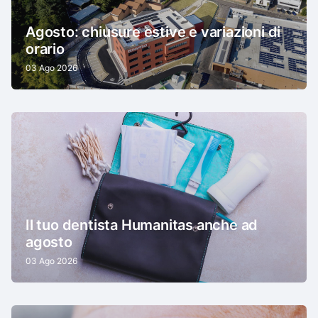
Agosto: chiusure estive e variazioni di
orario
03 Ago 2026
Il tuo dentista Humanitas anche ad
agosto
03 Ago 2026