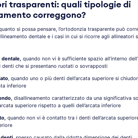
ri trasparenti: quali tipologie di
eamento correggono?
 quanto si possa pensare, l’ortodonzia trasparente può corr
llineamento dentale e i casi in cui si ricorre agli allineatori
o dentale,
quando non vi è sufficiente spazio all’interno dell
 i denti che si presentano ruotati o sovrapposti
iato
, quando uno o più denti dell’arcata superiore si chiudo
ata inferiore
ondo,
disallineamento caratterizzato da una significativa 
arcata superiore rispetto a quelli dell’arcata inferiore
to,
quando non vi è contatto tra i denti dell’arcata superiore
eriore
 denti
, spesso causato dalla ridotta dimensione dei denti