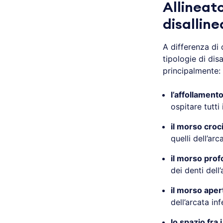
Allineato
disallin
A differenza di
tipologie di disa
principalmente:
l’affollament
ospitare tutti
il morso croc
quelli dell’arc
il morso prof
dei denti dell’
il morso aper
dell’arcata inf
lo spazio fra i