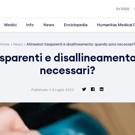
5×1000
Medici
Info
News
Enciclopedia
Humanitas Medical C
Home
»
News
»
Allineatori trasparenti e disallineamento: quando sono necessari
rasparenti e disallineament
necessari?
Pubblicato il 3 Luglio 2023