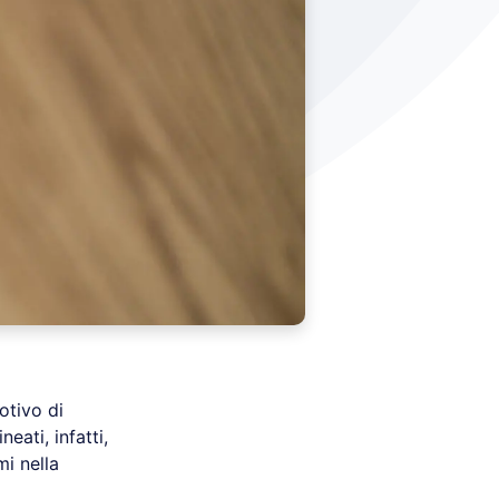
motivo di
eati, infatti,
mi nella