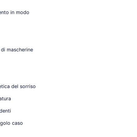
mento in modo
o di mascherine
tica del sorriso
atura
denti
ingolo caso