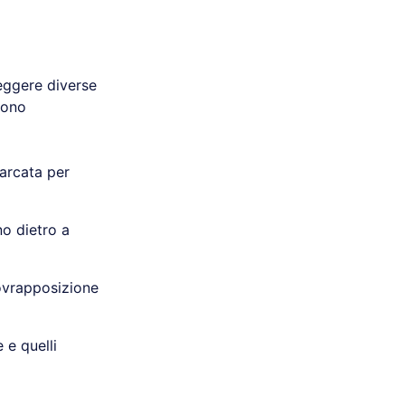
eggere diverse
 sono
’arcata per
no dietro a
sovrapposizione
 e quelli