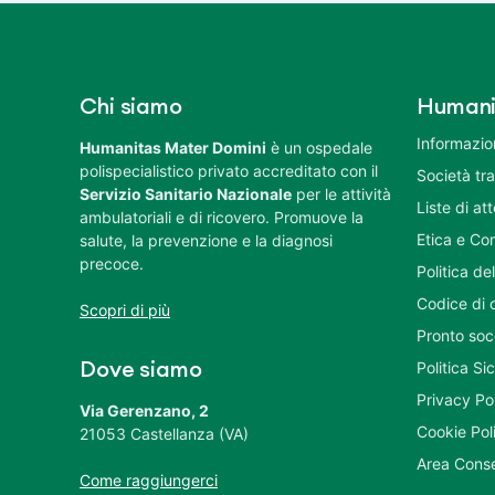
Chi siamo
Humani
Informazion
Humanitas Mater Domini
è un ospedale
polispecialistico privato accreditato con il
Società tr
Servizio Sanitario Nazionale
per le attività
Liste di at
ambulatoriali e di ricovero. Promuove la
Etica e Co
salute, la prevenzione e la diagnosi
precoce.
Politica del
Codice di 
Scopri di più
Pronto soc
Politica S
Dove siamo
Privacy Po
Via Gerenzano, 2
Cookie Pol
21053 Castellanza (VA)
Area Conse
Come raggiungerci