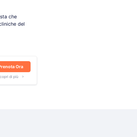
ista che
liniche del
Prenota Ora
copri di più