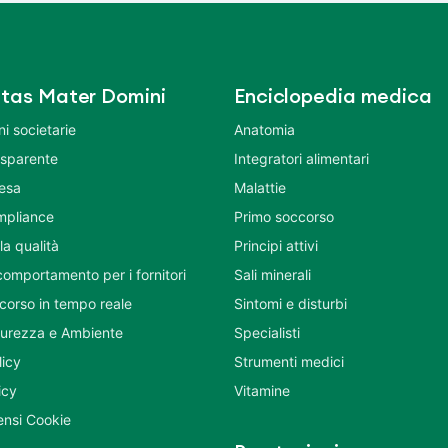
tas Mater Domini
Enciclopedia medica
i societarie
Anatomia
asparente
Integratori alimentari
tesa
Malattie
mpliance
Primo soccorso
la qualità
Principi attivi
comportamento per i fornitori
Sali minerali
corso in tempo reale
Sintomi e disturbi
icurezza e Ambiente
Specialisti
licy
Strumenti medici
icy
Vitamine
nsi Cookie