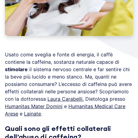
Usato come sveglia e fonte di energia, il caffè
contiene la caffeina, sostanza naturale capace di
stimolare
il sistema nervoso centrale e far sentire chi
la beve più lucido e meno stanco. Ma, quanti ne
possiamo consumare? L’eccesso di caffeina può avere
effetti collaterali nelle persone ansiose? Scopriamolo
con la dottoressa
Laura Carabelli
, Dietologa presso
Humanitas Mater Domini
e
Humanitas Medical Care
Arese
e
Lainate
.
Quali sono gli effetti collaterali
dell’abuso di caffeina?