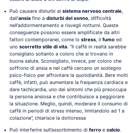
Può causare disturbi al
sistema nervoso centrale
,
dall’
ansia
fino a
disturbi del sonno
, difficoltà
nell’addormentamento e risvegli notturni. Queste
conseguenze possono essere amplificate da altri
fattori contemporanei, come lo
stress
, il
fumo
ed
uno
scorretto stile di vita
. “Il caffè in realtà sarebbe
consigliato soltanto a coloro che si trovano in
buona salute. Sconsigliato, invece, per coloro che
soffrono di ansia e nel caffè cercano un sostegno
psico-fisico per affrontare la quotidianità. Bere molti
caffè, infatti, può aumentare la frequenza cardiaca e
dare tachicardia, uno dei sintomi che più preoccupa
la persona ansiosa e che contribuisce a peggiorare
la situazione. Meglio, quindi, moderare il consumo di
caffè in periodi di stress intenso, limitandolo ad 1 a
colazione”, chiarisce la dottoressa
Può interferire sull’assorbimento di
ferro
e
calcio
.