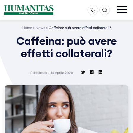
Skip
to
content
Home
»
News
»
Caffeina: può avere effetti collaterali?
Caffeina: può avere
effetti collaterali?
Pubblicato il 14 Aprile 2020