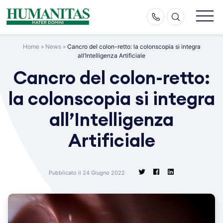
Skip
to
content
Home
»
News
»
Cancro del colon-retto: la colonscopia si integra
all’Intelligenza Artificiale
Cancro del colon-retto:
la colonscopia si integra
all’Intelligenza
Artificiale
Pubblicato il 24 Giugno 2022