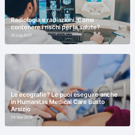
Radiologia e radiazioni. Come
contenere i rischi per la salute?
20 Lug 2021
Le ecografie? Le puoi eseguire anche
in Humanitas Medical Care Busto
Arsizio
04 Mar 2019