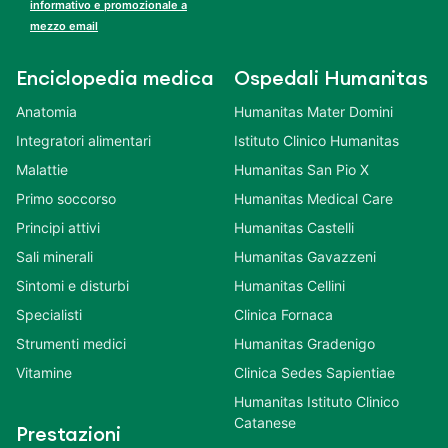
informativo e promozionale a
mezzo email
Enciclopedia medica
Ospedali Humanitas
Anatomia
Humanitas Mater Domini
Integratori alimentari
Istituto Clinico Humanitas
Malattie
Humanitas San Pio X
Primo soccorso
Humanitas Medical Care
Principi attivi
Humanitas Castelli
Sali minerali
Humanitas Gavazzeni
Sintomi e disturbi
Humanitas Cellini
Specialisti
Clinica Fornaca
Strumenti medici
Humanitas Gradenigo
Vitamine
Clinica Sedes Sapientiae
Humanitas Istituto Clinico
Catanese
Prestazioni