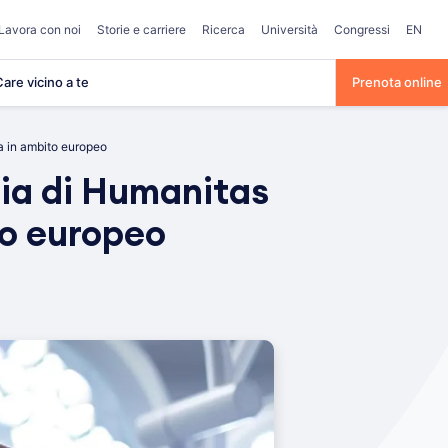
Lavora con noi
Storie e carriere
Ricerca
Università
Congressi
EN
are vicino a te
Prenota online
ta in ambito europeo
gia di Humanitas
to europeo