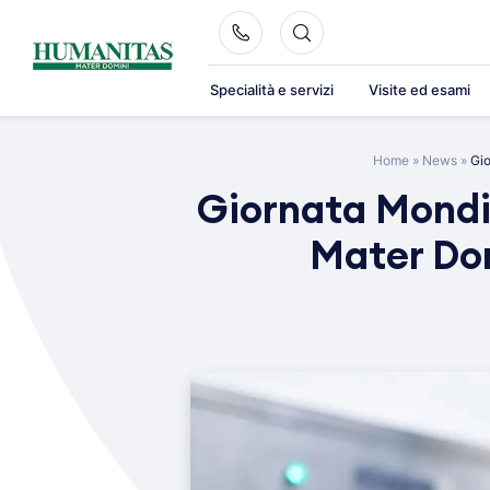
Skip
to
content
Specialità e servizi
Visite ed esami
Home
»
News
»
Gio
Giornata Mondia
Mater Dom