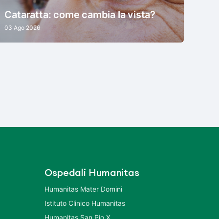
Cataratta: come cambia la vista?
03 Ago 2026
Ospedali Humanitas
Humanitas Mater Domini
Istituto Clinico Humanitas
Humanitas San Pio X