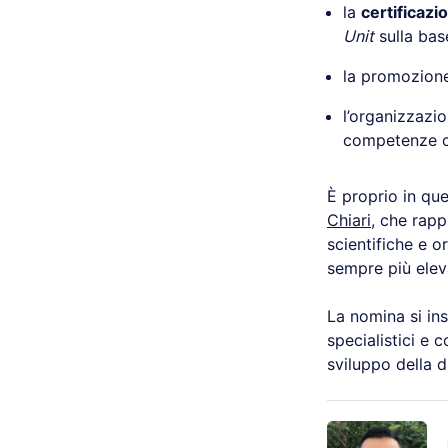
la
certificazi
Unit
sulla base
la promozion
l’organizzazi
competenze ch
È proprio in que
Chiari
, che rapp
scientifiche e o
sempre più elev
La nomina si ins
specialistici e 
sviluppo della d