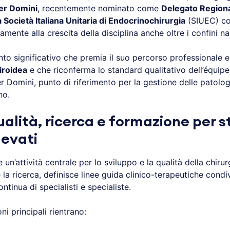
er Domini
, recentemente nominato come
Delegato Regiona
 Società Italiana Unitaria di Endocrinochirurgia
(SIUEC) con
vamente alla crescita della disciplina anche oltre i confini na
to significativo che premia il suo percorso professionale e
tiroidea
e che riconferma lo standard qualitativo dell’équipe
Domini, punto di riferimento per la gestione delle patologi
ino.
ualità, ricerca e formazione per 
levati
un’attività centrale per lo sviluppo e la qualità della chiru
 la ricerca, definisce linee guida clinico-terapeutiche condi
ntinua di specialisti e specialiste.
ni principali rientrano: