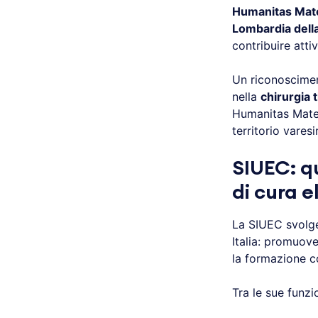
Humanitas Mat
Lombardia della
contribuire atti
Un riconoscimen
nella
chirurgia 
Humanitas Mater 
territorio vares
SIUEC: q
di cura e
La SIUEC svolge 
Italia: promuove
la formazione co
Tra le sue funzio