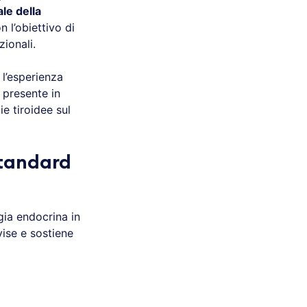
le della
 l’obiettivo di
zionali.
 l’esperienza
 presente in
e tiroidee sul
standard
rgia endocrina in
vise e sostiene