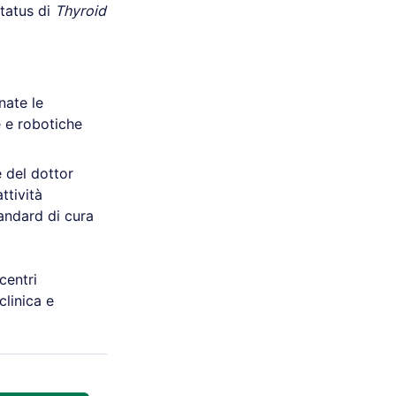
status di
Thyroid
nate le
e e robotiche
e del dottor
ttività
tandard di cura
centri
clinica e