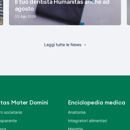
Il tuo dentista Humanitas anche ad
agosto
03 Ago 2026
Leggi tutte le News
tas Mater Domini
Enciclopedia medica
i societarie
Anatomia
asparente
Integratori alimentari
tesa
Malattie