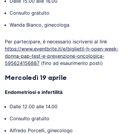
esaurimento posti)
Prevenzione oncologica: quali gli esami? Perché è
importante?
Dalle 15.00 alle 16.00
Consulto gratuito
Wanda Bianco, ginecologa
Per partecipare, è necessario iscriversi al link
https://www.eventbrite.it/e/biglietti-h-open-week-
donna-pap-test-e-prevenzione-oncologica-
595624156887
(fino ad esaurimento posti)
Mercoledì 19 aprile
Endometriosi e infertilità