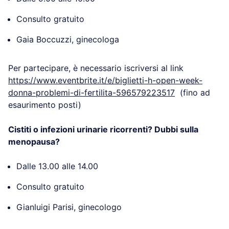
596555642987
(fino ad esaurimento posti)
Donna e problemi di fertilità
Dalle 9.00 alle 10.00
Consulto gratuito
Gaia Boccuzzi, ginecologa
Per partecipare, è necessario iscriversi al link
https://www.eventbrite.it/e/biglietti-h-open-week-
donna-problemi-di-fertilita-596579223517
(fino ad
esaurimento posti)
Cistiti o infezioni urinarie ricorrenti? Dubbi sulla
menopausa?
Dalle 13.00 alle 14.00