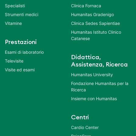
Anatomia
Humanitas Mater Domini
Integratori alimentari
Istituto Clinico Humanitas
Malattie
Humanitas San Pio X
Primo soccorso
Humanitas Medical Care
Principi attivi
Humanitas Castelli
Sali minerali
Humanitas Gavazzeni
Sintomi e disturbi
Humanitas Cellini
Specialisti
Clinica Fornaca
Strumenti medici
Humanitas Gradenigo
Vitamine
Clinica Sedes Sapientiae
Humanitas Istituto Clinico
Catanese
Prestazioni
Esami di laboratorio
Didattica,
Televisite
Assistenza, Ricerca
Visite ed esami
Humanitas University