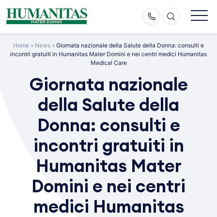
Skip
to
content
Home
»
News
»
Giornata nazionale della Salute della Donna: consulti e
incontri gratuiti in Humanitas Mater Domini e nei centri medici
Humanitas Medical Care
Giornata nazionale
della Salute della
Donna: consulti e
Il tuo nome
incontri gratuiti in
Humanitas Mater
La tua e-mail
Domini e nei centri
medici Humanitas