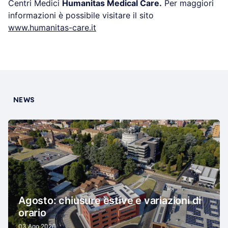
Per partecipare, è necessario iscriversi al link
https://www.eventbrite.it/e/biglietti-h-open-week-
donna-alimentazione-equilibrata-596682221587
(fino ad esaurimento posti)
È possibile partecipare agli eventi anche all’interno
dei Centri Medici
Humanitas Medical Care.
Per
maggiori informazioni è possibile visitare il sito
www.humanitas-care.it
NEWS