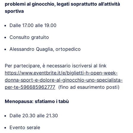
https://www.eventbrite.it/e/biglietti-h-open-week-
donna-emicrania-al-femminile-dr-tullo-
596569785287
(fino ad esaurimento posti)
Valutazione ortopedico-sportiva per approfondire i
problemi al ginocchio, legati soprattutto all’attività
sportiva
Dalle 17.00 alle 19.00
Consulto gratuito
Alessandro Quaglia, ortopedico
Per partecipare, è necessario iscriversi al link
https://www.eventbrite.it/e/biglietti-h-open-week-
donna-sport-e-dolore-al-ginocchio-uno-specialista-
per-te-596685962777
(fino ad esaurimento posti)