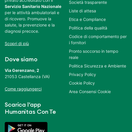
Chi siamo
Humanitas Mater
Domini
Humanitas Mater Domini
è
Informazioni societarie
un ospedale polispecialistico
privato accreditato con il
Società trasparente
Servizio Sanitario
Liste di attesa
Nazionale
per le attività
ambulatoriali e di ricovero.
Etica e Compliance
Promuove la salute, la
Politica della qualità
prevenzione e la diagnosi
Codice di comportamento
precoce.
per i fornitori
Scopri di più
Pronto soccorso in tempo
reale
Dove siamo
Politica Sicurezza e
Ambiente
Via Gerenzano, 2
Privacy Policy
21053 Castellanza (VA)
Cookie Policy