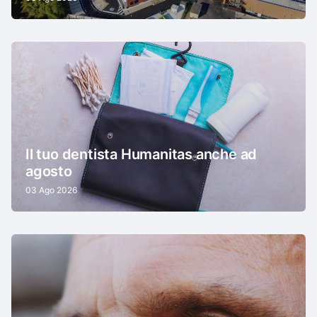
Agosto: chiusure estive e variazioni di
orario
03 Ago 2026
Il tuo dentista Humanitas anche ad
agosto
03 Ago 2026