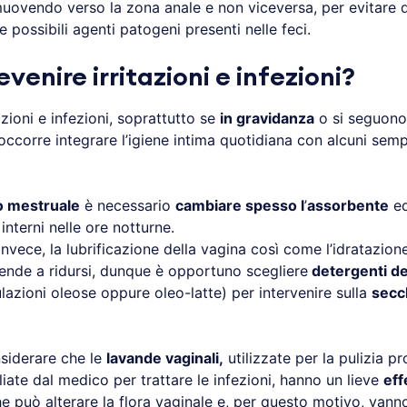
muovendo verso la zona anale e non viceversa, per evitare d
le possibili agenti patogeni presenti nelle feci.
enire irritazioni e infezioni?
azioni e infezioni, soprattutto se
in gravidanza
o si seguono 
ccorre integrare l’igiene intima quotidiana con alcuni semp
o mestruale
è necessario
cambiare spesso l
’
assorbente
ed
interni nelle ore notturne.
 invece, la lubrificazione della vagina così come l’idratazione
tende a ridursi, dunque è opportuno scegliere
detergenti del
lazioni oleose oppure oleo-latte) per intervenire sulla
secc
siderare che le
lavande vaginali,
utilizzate per la pulizia p
iate dal medico per trattare le infezioni, hanno un lieve
eff
e può alterare la flora vaginale e, per questo motivo, vann