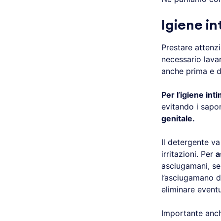
Igiene in
Prestare attenzi
necessario lava
anche prima e d
Per l
’
igiene inti
evitando i sapon
genitale.
Il detergente v
irritazioni. Per
a
asciugamani, se 
l’asciugamano 
eliminare eventu
Importante anch