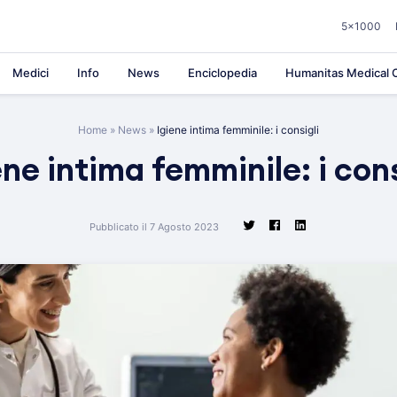
5×1000
Medici
Info
News
Enciclopedia
Humanitas Medical C
Home
»
News
»
Igiene intima femminile: i consigli
ene intima femminile: i cons
Pubblicato il 7 Agosto 2023