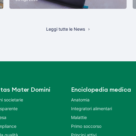
Leggi tutte le News
tas Mater Domini
Enciclopedia medica
i societarie
Anatomia
asparente
Integratori alimentari
tesa
Malattie
mpliance
Primo soccorso
la qualità
Principi attivi