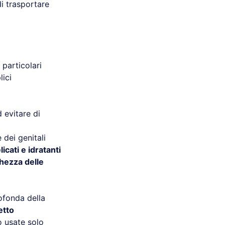
i trasportare
particolari
lici
 evitare di
 dei genitali
icati e idratanti
hezza delle
rofonda della
etto
o usate solo