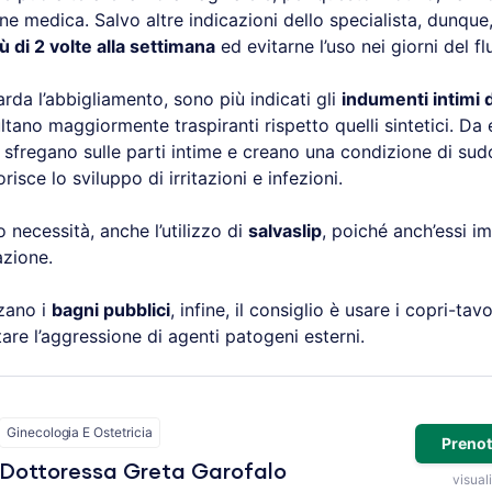
ne medica. Salvo altre indicazioni dello specialista, dunque, 
ù di 2 volte alla settimana
ed evitarne l’uso nei giorni del f
rda l’abbigliamento, sono più indicati gli
indumenti intimi d
ultano maggiormente traspiranti rispetto quelli sintetici. Da
sfregano sulle parti intime e creano una condizione di sud
risce lo sviluppo di irritazioni e infezioni.
o necessità, anche l’utilizzo di
salvaslip
, poiché anch’essi 
azione.
zzano i
bagni pubblici
, infine, il consiglio è usare i copri-tav
itare l’aggressione di agenti patogeni esterni.
Ginecologia E Ostetricia
Prenot
Dottoressa Greta Garofalo
visuali