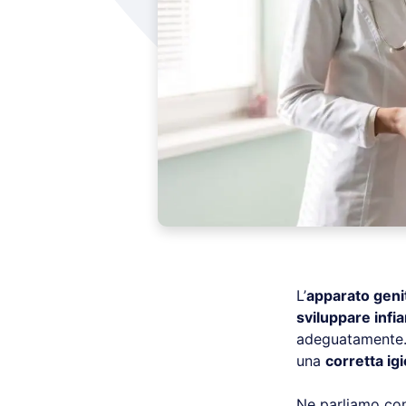
L’
apparato geni
sviluppare infi
adeguatamente. 
una
corretta ig
Ne parliamo c