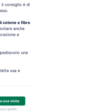
il consiglio è di
lusso.
i cotone e fibre
 evitare anche
orazione e
impediscono una
oletta usa e
a una visita
zza il profilo