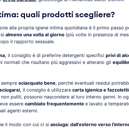
tima: quali prodotti scegliere?
one alla propria igiene intima quotidiana è il primo passo 
rsi
almeno una volta al giorno
(più volte in presenza di mes
opo il rapporto sessuale.
ma,
il consiglio è di preferire detergenti specifici
privi di al
i normali che risultano più aggressivi e alterano gli
equilibr
a sempre
sciacquato bene
, perché eventuali residui potreb
sciugarsi,
il consiglio
è utilizzare
carta igienica e fazzolet
non puliti, possono nascondere al loro interno germi. In og
deve essere
cambiato frequentemente
e lavato a temperat
ali agenti esterni.
e il modo con cui ci si
asciuga: dall
’
esterno verso l
’
intern