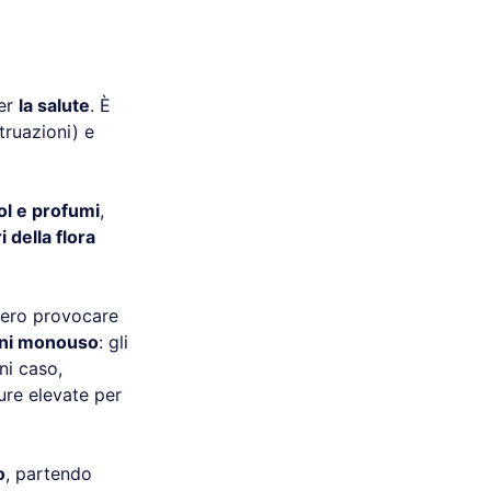
per
la salute
. È
truazioni) e
col e profumi
,
i della flora
bero provocare
tini monouso
: gli
ni caso,
ure elevate per
o
, partendo