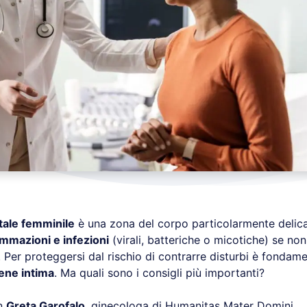
tale femminile
è una zona del corpo particolarmente delica
ammazioni e infezioni
(virali, batteriche o micotiche) se no
Per proteggersi dal rischio di contrarre disturbi è fondame
iene intima
. Ma quali sono i consigli più importanti?
on
Greta Garofalo
, ginecologa di Humanitas Mater Domini.