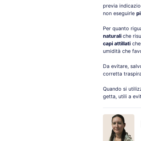
previa indicazio
non eseguirle
pi
Per quanto rigua
naturali
che ris
capi attillati
che 
umidità che favo
Da evitare, salv
corretta traspir
Quando si utili
getta, utili a ev