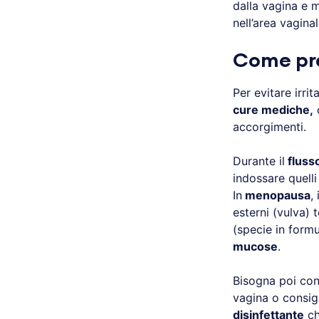
dalla vagina e 
nell’area vagina
Come prev
Per evitare irrit
cure mediche,
o
accorgimenti.
Durante il
fluss
indossare quelli 
In
menopausa
,
esterni (vulva) 
(specie in formu
mucose
.
Bisogna poi con
vagina o consigl
disinfettante
ch